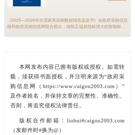
送内容作为评审因素
。
《2025—2026年全国家具采购数据报告蓝皮书》由政府采购信息
五、处理依据及结果
报和政府采购信息网联合推出，借助正福易找标强大的智能标讯
分析能力，全面解析2025年家具政府采购市场规模、竞争格局以
及细分市场现状等，预测2026年全国家具采购市场，家具采购行
根据《
中华人民共和国政府采购法
》
第十三条
业的供应商和采购人不可错过！
条
、《
政府采购货物和服务招标投标管理办法
》（
第七十八条
第（十二）项的有关规定，
本机关决定
本网发布内容已拥有版权或授权。如需转
作出责令整改的处理。
载，须获得书面授权，并注明来源为“政府采
购信息网（https://www.caigou2003.com）”
及作者姓名，并保持文章的完整性、准确性。
否则，将追究侵权法律责任。
福建省财政厅
版权合作邮箱：liuhui#caigou2003.com
202
3
年
2
月
10
日
（发邮件时#换为@）