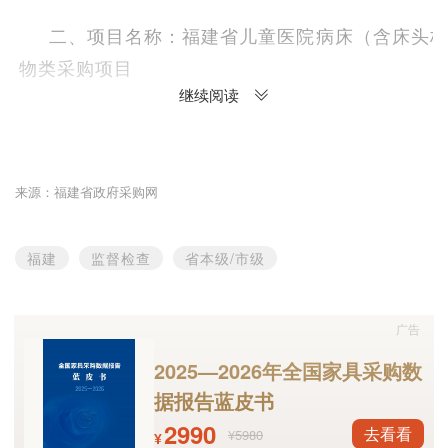
二、项目名称：
福建省儿童医院病床（含床头
物类采购项目
继续阅读
三、相关当事人
当事人：
福建省儿童医院
来源：福建省政府采购网
地址：
福建省福州市晋安区横屿路
966号
福建
监督检查
省本级/市级
四、基本情况
本机关在依法实施的
“202
2
年政府采购代理机构
广告
福建省儿童医院
委托福建省正华工程咨询有限公司
2025—2026年全国家具采购数
医院病床（含床头柜、陪伴椅）采购货物类采购项
据报告蓝皮书
00]ZHCG[GK]2021001-1）存在以下问题：
政府采
2990
去看看
¥5980
¥
招标文件中评审因素设置与采购需求不相关、招标